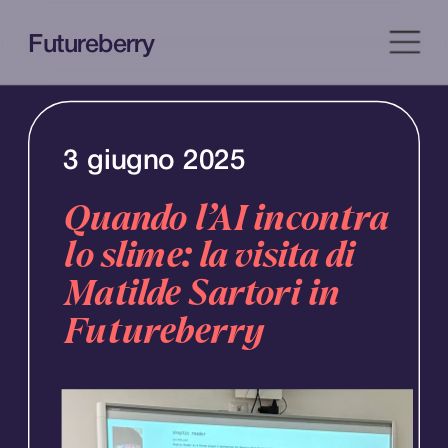
Futureberry
3 giugno 2025
Quando l’AI incontra 
lo slime: la visita di 
Matilde Sartori in 
Futureberry